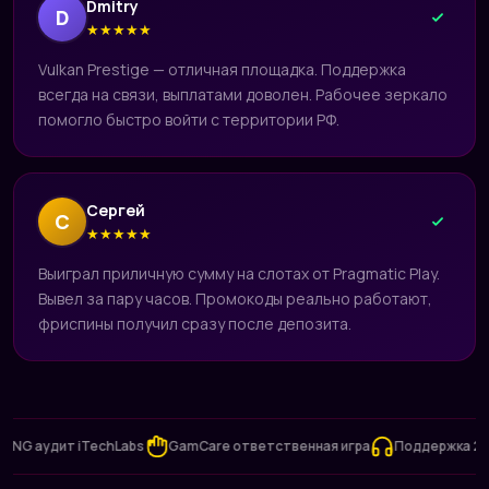
Dmitry
D
★
★
★
★
★
Vulkan Prestige — отличная площадка. Поддержка
всегда на связи, выплатами доволен. Рабочее зеркало
помогло быстро войти с территории РФ.
Сергей
С
★
★
★
★
★
Выиграл приличную сумму на слотах от Pragmatic Play.
Вывел за пару часов. Промокоды реально работают,
фриспины получил сразу после депозита.
аудит iTechLabs
GamCare ответственная игра
Поддержка 24/7