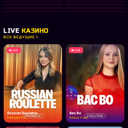
Diamond of Jungle
Aztec Clusters
NEW
PRAGMATIC PLAY
PRAGMATIC PLAY
Divine Divas
Dreamshock
TOP
NETENT
PRAGMATIC PLAY
Hot Fruit
Phoenix Rising
NEW
PLAY’N GO
NETENT
Fruit Machine
Capymania Yellow
HOT
MICROGAMING
PLAY’N GO
Big Win x25
Fab Farm
MICROGAMING
PRAGMATIC PLAY
NETENT
PLAY’N GO
LIVE
КАЗИНО
ВСЕ ВЕДУЩИЕ
LIVE
LIVE
Russian Roulette
Bac Bo
PRAGMATIC
EVOLUTION