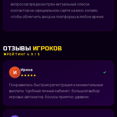
вопросов предусмотрен актуальный список
контактов на официальном сайте казино онлайн,
чтобы облегчить вход на платформу в любое время.
ОТЗЫВЫ
ИГРОКОВ
РЕЙТИНГ 4.9 / 5
Ирина
И
★
★
★
★
★
Понравилась быстрая регистрация и моментальные
выплаты. Удобный личный кабинет, большой выбор
игровых автоматов, бонусы приятно удивили.