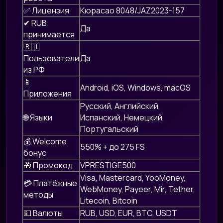
✅ Лицензия
Кюрасао 8048/JAZ2023-157
✔ RUB
Да
принимается
🇷🇺
Пользователи
Да
из РФ
📱
Android, iOS, Windows, macOS
Приложения
Русский, Английский,
🌐 Языки
Испанский, Немецкий,
Португальский
💰 Welcome
550% + до 275 FS
бонус
🎁 Промокод
VPRESTIGE500
Visa, Mastercard, YooMoney,
💳 Платёжные
WebMoney, Payeer, Mir, Tether,
методы
Litecoin, Bitcoin
💵 Валюты
RUB, USD, EUR, BTC, USDT