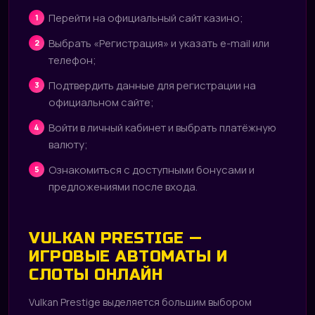
Перейти на официальный сайт казино;
Выбрать «Регистрация» и указать e-mail или
телефон;
Подтвердить данные для регистрации на
официальном сайте;
Войти в личный кабинет и выбрать платёжную
валюту;
Ознакомиться с доступными бонусами и
предложениями после входа.
VULKAN PRESTIGE —
ИГРОВЫЕ АВТОМАТЫ И
СЛОТЫ ОНЛАЙН
Vulkan Prestige выделяется большим выбором