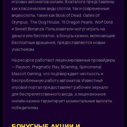
игровых автоматов онлайн. В каталоге представлены
как классические виды слотов, так и современные
видеослоты, такие как Book of Dead, Gates of
Olympus, The Dog House, 15 Dragon Pearls, Wolf Gold
и Sweet Bonanza. Пользователи могут играть на
деньги или бесплатно, а бонусы казино, включающие
бесплатные вращения, предоставляются новым
участникам.
На ресурсе работают лицензированные провайдеры
— Playson, Pragmatic Play, BGaming, Spinomenal,
Mascot Gaming, что подтверждает честность и
беспроблемную работу автоматов. Известный
игровой портал предоставляет рабочее зеркало
для беспрепятственного входа, а лицензионное
онлайн казино гарантирует моментальные выплаты
победителям.
БОНУСНЫЕ АКЦИИ И