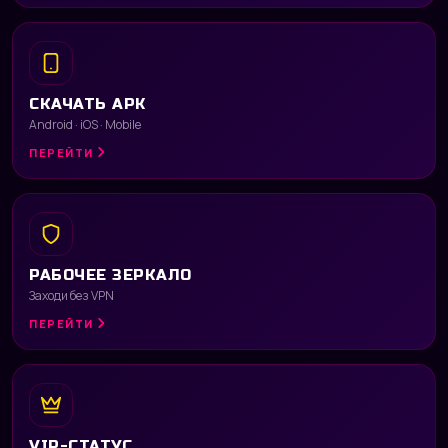
СКАЧАТЬ APK
Android · iOS · Mobile
ПЕРЕЙТИ
РАБОЧЕЕ ЗЕРКАЛО
Заходи без VPN
ПЕРЕЙТИ
VIP-СТАТУС