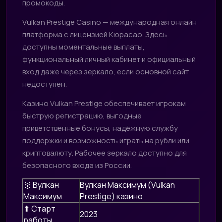
промокоды.
Vulkan Prestige Casino — международная онлайн
платформа с лицензией Кюрасао. Здесь
доступны моментальные выплаты,
функциональный личный кабинет и официальный
вход даже через зеркало, если основной сайт
недоступен.
Казино Vulkan Prestige обеспечивает игрокам
быструю регистрацию, выгодные
приветственные бонусы, надёжную службу
поддержки и возможность играть на рубли или
криптовалюту. Рабочее зеркало доступно для
безопасного входа из России.
🥇 Вулкан
Вулкан Максимум (Vulkan
Максимум
Prestige) казино
⬆ Старт
2023
работы