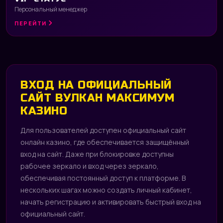
Персональный менеджер
ПЕРЕЙТИ
ВХОД НА ОФИЦИАЛЬНЫЙ
САЙТ ВУЛКАН МАКСИМУМ
КАЗИНО
Для пользователей доступен официальный сайт
онлайн казино, где обеспечивается защищённый
вход на сайт. Даже при блокировке доступны
рабочее зеркало и вход через зеркало,
обеспечивая постоянный доступ к платформе. В
нескольких шагах можно создать личный кабинет,
начать регистрацию и активировать быстрый вход на
официальный сайт.