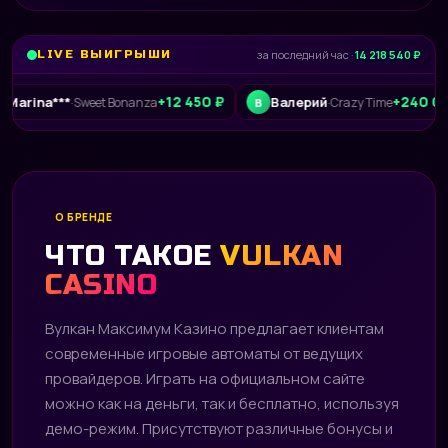
LIVE ВЫИГРЫШИ
за последний час ·
14 218 540 ₽
+12 450 ₽
+240 015 ₽
***
Валерий
·
Sweet Bonanza
·
Crazy Time
В
О БРЕНДЕ
ЧТО ТАКОЕ
VULKAN
CASINO
Вулкан Максимум Казино предлагает клиентам
современные игровые автоматы от ведущих
провайдеров. Играть на официальном сайте
можно как на деньги, так и бесплатно, используя
демо-режим. Присутствуют различные бонусы и